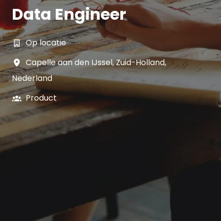
Data Engineer
Op locatie
Capelle aan den IJssel
,
Zuid-Holland
,
Nederland
Product